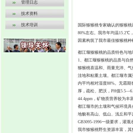
管理日志
技术资料
技术培训
国际猕猴桃专家确认的猕猴桃最适
80%左右。我市年均温15.
因素构筑了我市最佳猕猴桃种
都江堰猕猴桃的品质特色与地
1、都江堰猕猴桃的品质与自
猕猴桃喜温和、雨量充沛、气候
洼地和粘重土壤。都江堰市属亚热
内平均相对湿度88%。无霜
厚，疏松、肥沃，PH值5.5—6.
44.4ppm，矿物质营养较为丰
都江堰市的土壤和气候环境具
地貌有高山、低山、浅丘和平
GB3095-1996一级要求，灌
我市猕猴桃野生资源丰富，其