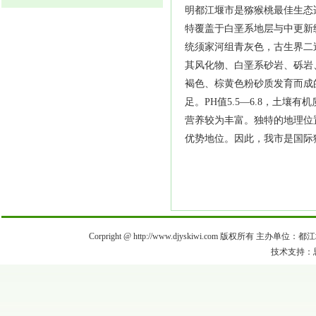
明都江堰市是猕猴桃最佳生态
特覆盖于白垩系地层与中更新
统须家河组青灰色，古生界二
其风化物、白垩系砂岩、砾岩
褐色、棕黄色粉砂质发育而成的
足。PH值5.5—6.8，土壤有机质
营养较为丰富。独特的地理位
优势地位。因此，我市是国际
Corpright @ http://www.djyskiwi.com 版权所有 主办单
技术支持：